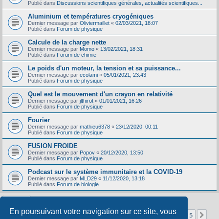
Publié dans
Discussions scientifiques générales, actualités scientifiques...
Aluminium et températures cryogéniques
Dernier message par
Oliviermaillet
«
02/03/2021, 18:07
Publié dans
Forum de physique
Calcule de la charge nette
Dernier message par
Momo
«
13/02/2021, 18:31
Publié dans
Forum de chimie
Le poids d'un moteur, la tension et sa puissance...
Dernier message par
ecolami
«
05/01/2021, 23:43
Publié dans
Forum de physique
Quel est le mouvement d'un crayon en relativité
Dernier message par
jlthirot
«
01/01/2021, 16:26
Publié dans
Forum de physique
Fourier
Dernier message par
mathieu6378
«
23/12/2020, 00:11
Publié dans
Forum de physique
FUSION FROIDE
Dernier message par
Popov
«
20/12/2020, 13:50
Publié dans
Forum de physique
Podcast sur le système immunitaire et la COVID-19
Dernier message par
MLD29
«
11/12/2020, 13:18
Publié dans
Forum de biologie
En poursuivant votre navigation sur ce site, vous
Page
1
sur
15
1
2
3
4
5
15
Sui
La recherche a retourné 356 résultats
…