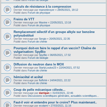
Publié dans
Forum de biologie
calculs de résistance à la compression
Dernier message par
manonbroyer
«
28/05/2021, 18:12
Publié dans
Forum de physique
Freins de VTT
Dernier message par
Maxine
«
22/05/2021, 13:18
Publié dans
Forum de physique
Remplacement sélectif d'un groupe alkyle sur benzène
polysubstitué
Dernier message par
Sergio
«
20/05/2021, 22:35
Publié dans
Forum de chimie
Pourquoi doit-on faire le rappel d'un vaccin? Chaîne de
vulgarisation: SpyBio
Dernier message par
SpyBio
«
06/05/2021, 17:32
Publié dans
Forum de biologie
Diffusion du neutron dans le MOX
Dernier message par
StarlyLouise23
«
22/04/2021, 07:52
Publié dans
Forum de chimie
hémiacétal et acétal
Dernier message par
fluffshii
«
14/04/2021, 22:22
Publié dans
Forum de chimie
Coup de pelle mécanique céleste...
Dernier message par
darrigan
«
31/03/2021, 22:46
Publié dans
Discussions scientifiques générales, actualités scientifiques...
Faut-il voir et entendre pour le croire? Plus maintenant..
Dernier message par
ecolami
«
27/03/2021, 11:16