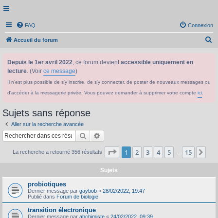
FAQ
Connexion
R
Accueil du forum
e
Depuis le 1er avril 2022
, ce forum devient
accessible uniquement en
c
lecture
. (Voir
ce message
)
h
Il n'est plus possible de s'y inscrire, de s'y connecter, de poster de nouveaux messages ou
e
d'accéder à la messagerie privée. Vous pouvez demander à supprimer votre compte
ici
.
r
c
Sujets sans réponse
h
Aller sur la recherche avancée
e
Rechercher
Recherche avancée
r
Page
1
sur
15
1
2
3
4
5
15
Sui
La recherche a retourné 356 résultats
…
Sujets
probiotiques
Dernier message par
gaybob
«
28/02/2022, 19:47
Publié dans
Forum de biologie
transition électronique
Dernier message par
abchimiste
«
24/02/2022, 09:39