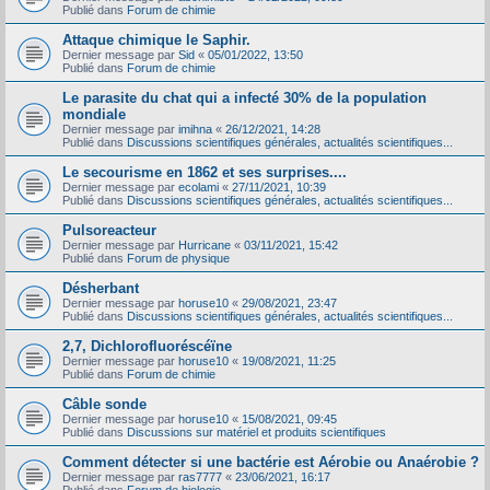
Publié dans
Forum de chimie
Attaque chimique le Saphir.
Dernier message par
Sid
«
05/01/2022, 13:50
Publié dans
Forum de chimie
Le parasite du chat qui a infecté 30% de la population
mondiale
Dernier message par
imihna
«
26/12/2021, 14:28
Publié dans
Discussions scientifiques générales, actualités scientifiques...
Le secourisme en 1862 et ses surprises....
Dernier message par
ecolami
«
27/11/2021, 10:39
Publié dans
Discussions scientifiques générales, actualités scientifiques...
Pulsoreacteur
Dernier message par
Hurricane
«
03/11/2021, 15:42
Publié dans
Forum de physique
Désherbant
Dernier message par
horuse10
«
29/08/2021, 23:47
Publié dans
Discussions scientifiques générales, actualités scientifiques...
2,7, Dichlorofluoréscéïne
Dernier message par
horuse10
«
19/08/2021, 11:25
Publié dans
Forum de chimie
Câble sonde
Dernier message par
horuse10
«
15/08/2021, 09:45
Publié dans
Discussions sur matériel et produits scientifiques
Comment détecter si une bactérie est Aérobie ou Anaérobie ?
Dernier message par
ras7777
«
23/06/2021, 16:17