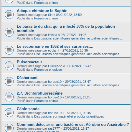
Publié dans
Forum de chimie
Attaque chimique le Saphir.
Dernier message par
Sid
«
05/01/2022, 13:50
Publié dans
Forum de chimie
Le parasite du chat qui a infecté 30% de la population
mondiale
Dernier message par
imihna
«
26/12/2021, 14:28
Publié dans
Discussions scientifiques générales, actualités scientifiques...
Le secourisme en 1862 et ses surprises....
Dernier message par
ecolami
«
27/11/2021, 10:39
Publié dans
Discussions scientifiques générales, actualités scientifiques...
Pulsoreacteur
Dernier message par
Hurricane
«
03/11/2021, 15:42
Publié dans
Forum de physique
Désherbant
Dernier message par
horuse10
«
29/08/2021, 23:47
Publié dans
Discussions scientifiques générales, actualités scientifiques...
2,7, Dichlorofluoréscéïne
Dernier message par
horuse10
«
19/08/2021, 11:25
Publié dans
Forum de chimie
Câble sonde
Dernier message par
horuse10
«
15/08/2021, 09:45
Publié dans
Discussions sur matériel et produits scientifiques
Comment détecter si une bactérie est Aérobie ou Anaérobie ?
Dernier message par
ras7777
«
23/06/2021, 16:17