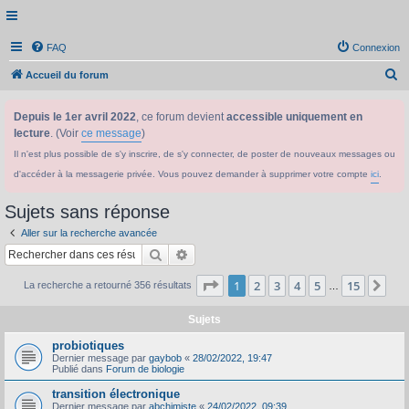
FAQ
Connexion
R
Accueil du forum
e
Depuis le 1er avril 2022
, ce forum devient
accessible uniquement en
c
lecture
. (Voir
ce message
)
h
Il n'est plus possible de s'y inscrire, de s'y connecter, de poster de nouveaux messages ou
e
d'accéder à la messagerie privée. Vous pouvez demander à supprimer votre compte
ici
.
r
c
Sujets sans réponse
h
Aller sur la recherche avancée
e
Rechercher
Recherche avancée
r
Page
1
sur
15
1
2
3
4
5
15
Sui
La recherche a retourné 356 résultats
…
Sujets
probiotiques
Dernier message par
gaybob
«
28/02/2022, 19:47
Publié dans
Forum de biologie
transition électronique
Dernier message par
abchimiste
«
24/02/2022, 09:39