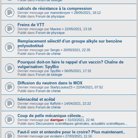
Publié dans
Forum de biologie
calculs de résistance à la compression
Dernier message par
manonbroyer
«
28/05/2021, 18:12
Publié dans
Forum de physique
Freins de VTT
Dernier message par
Maxine
«
22/05/2021, 13:18
Publié dans
Forum de physique
Remplacement sélectif d'un groupe alkyle sur benzène
polysubstitué
Dernier message par
Sergio
«
20/05/2021, 22:35
Publié dans
Forum de chimie
Pourquoi doit-on faire le rappel d'un vaccin? Chaîne de
vulgarisation: SpyBio
Dernier message par
SpyBio
«
06/05/2021, 17:32
Publié dans
Forum de biologie
Diffusion du neutron dans le MOX
Dernier message par
StarlyLouise23
«
22/04/2021, 07:52
Publié dans
Forum de chimie
hémiacétal et acétal
Dernier message par
fluffshii
«
14/04/2021, 22:22
Publié dans
Forum de chimie
Coup de pelle mécanique céleste...
Dernier message par
darrigan
«
31/03/2021, 22:46
Publié dans
Discussions scientifiques générales, actualités scientifiques...
Faut-il voir et entendre pour le croire? Plus maintenant..
Dernier message par
ecolami
«
27/03/2021, 11:16