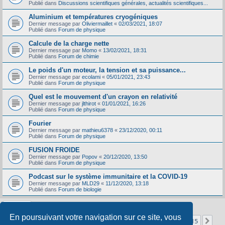
Publié dans
Discussions scientifiques générales, actualités scientifiques...
Aluminium et températures cryogéniques
Dernier message par
Oliviermaillet
«
02/03/2021, 18:07
Publié dans
Forum de physique
Calcule de la charge nette
Dernier message par
Momo
«
13/02/2021, 18:31
Publié dans
Forum de chimie
Le poids d'un moteur, la tension et sa puissance...
Dernier message par
ecolami
«
05/01/2021, 23:43
Publié dans
Forum de physique
Quel est le mouvement d'un crayon en relativité
Dernier message par
jlthirot
«
01/01/2021, 16:26
Publié dans
Forum de physique
Fourier
Dernier message par
mathieu6378
«
23/12/2020, 00:11
Publié dans
Forum de physique
FUSION FROIDE
Dernier message par
Popov
«
20/12/2020, 13:50
Publié dans
Forum de physique
Podcast sur le système immunitaire et la COVID-19
Dernier message par
MLD29
«
11/12/2020, 13:18
Publié dans
Forum de biologie
En poursuivant votre navigation sur ce site, vous
Page
1
sur
15
1
2
3
4
5
15
Sui
La recherche a retourné 356 résultats
…