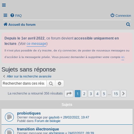
FAQ
Connexion
R
Accueil du forum
e
Depuis le 1er avril 2022
, ce forum devient
accessible uniquement en
c
lecture
. (Voir
ce message
)
h
Il n'est plus possible de s'y inscrire, de s'y connecter, de poster de nouveaux messages ou
e
d'accéder à la messagerie privée. Vous pouvez demander à supprimer votre compte
ici
.
r
c
Sujets sans réponse
h
Aller sur la recherche avancée
e
Rechercher
Recherche avancée
r
Page
1
sur
15
1
2
3
4
5
15
Sui
La recherche a retourné 356 résultats
…
Sujets
probiotiques
Dernier message par
gaybob
«
28/02/2022, 19:47
Publié dans
Forum de biologie
transition électronique
Dernier message par
abchimiste
«
24/02/2022, 09:39