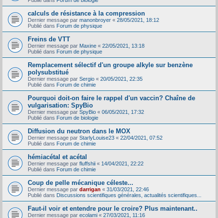
Publié dans
Forum de biologie
calculs de résistance à la compression
Dernier message par
manonbroyer
«
28/05/2021, 18:12
Publié dans
Forum de physique
Freins de VTT
Dernier message par
Maxine
«
22/05/2021, 13:18
Publié dans
Forum de physique
Remplacement sélectif d'un groupe alkyle sur benzène
polysubstitué
Dernier message par
Sergio
«
20/05/2021, 22:35
Publié dans
Forum de chimie
Pourquoi doit-on faire le rappel d'un vaccin? Chaîne de
vulgarisation: SpyBio
Dernier message par
SpyBio
«
06/05/2021, 17:32
Publié dans
Forum de biologie
Diffusion du neutron dans le MOX
Dernier message par
StarlyLouise23
«
22/04/2021, 07:52
Publié dans
Forum de chimie
hémiacétal et acétal
Dernier message par
fluffshii
«
14/04/2021, 22:22
Publié dans
Forum de chimie
Coup de pelle mécanique céleste...
Dernier message par
darrigan
«
31/03/2021, 22:46
Publié dans
Discussions scientifiques générales, actualités scientifiques...
Faut-il voir et entendre pour le croire? Plus maintenant..
Dernier message par
ecolami
«
27/03/2021, 11:16