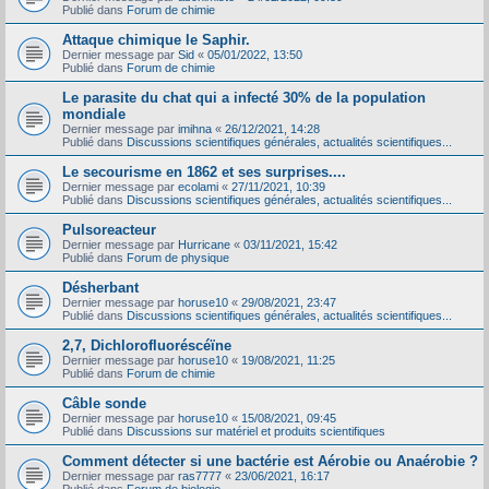
Publié dans
Forum de chimie
Attaque chimique le Saphir.
Dernier message par
Sid
«
05/01/2022, 13:50
Publié dans
Forum de chimie
Le parasite du chat qui a infecté 30% de la population
mondiale
Dernier message par
imihna
«
26/12/2021, 14:28
Publié dans
Discussions scientifiques générales, actualités scientifiques...
Le secourisme en 1862 et ses surprises....
Dernier message par
ecolami
«
27/11/2021, 10:39
Publié dans
Discussions scientifiques générales, actualités scientifiques...
Pulsoreacteur
Dernier message par
Hurricane
«
03/11/2021, 15:42
Publié dans
Forum de physique
Désherbant
Dernier message par
horuse10
«
29/08/2021, 23:47
Publié dans
Discussions scientifiques générales, actualités scientifiques...
2,7, Dichlorofluoréscéïne
Dernier message par
horuse10
«
19/08/2021, 11:25
Publié dans
Forum de chimie
Câble sonde
Dernier message par
horuse10
«
15/08/2021, 09:45
Publié dans
Discussions sur matériel et produits scientifiques
Comment détecter si une bactérie est Aérobie ou Anaérobie ?
Dernier message par
ras7777
«
23/06/2021, 16:17