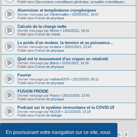
Publié dans
Discussions scientifiques générales, actualités scientifiques...
Aluminium et températures cryogéniques
Dernier message par
Oliviermaillet
«
02/03/2021, 18:07
Publié dans
Forum de physique
Calcule de la charge nette
Dernier message par
Momo
«
13/02/2021, 18:31
Publié dans
Forum de chimie
Le poids d'un moteur, la tension et sa puissance...
Dernier message par
ecolami
«
05/01/2021, 23:43
Publié dans
Forum de physique
Quel est le mouvement d'un crayon en relativité
Dernier message par
jlthirot
«
01/01/2021, 16:26
Publié dans
Forum de physique
Fourier
Dernier message par
mathieu6378
«
23/12/2020, 00:11
Publié dans
Forum de physique
FUSION FROIDE
Dernier message par
Popov
«
20/12/2020, 13:50
Publié dans
Forum de physique
Podcast sur le système immunitaire et la COVID-19
Dernier message par
MLD29
«
11/12/2020, 13:18
Publié dans
Forum de biologie
En poursuivant votre navigation sur ce site, vous
Page
1
sur
15
1
2
3
4
5
15
Sui
La recherche a retourné 356 résultats
…