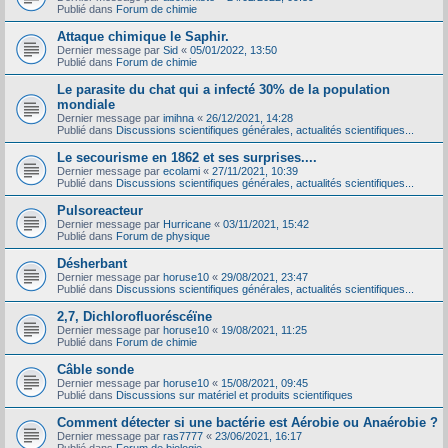
Publié dans
Forum de chimie
Attaque chimique le Saphir.
Dernier message par
Sid
«
05/01/2022, 13:50
Publié dans
Forum de chimie
Le parasite du chat qui a infecté 30% de la population
mondiale
Dernier message par
imihna
«
26/12/2021, 14:28
Publié dans
Discussions scientifiques générales, actualités scientifiques...
Le secourisme en 1862 et ses surprises....
Dernier message par
ecolami
«
27/11/2021, 10:39
Publié dans
Discussions scientifiques générales, actualités scientifiques...
Pulsoreacteur
Dernier message par
Hurricane
«
03/11/2021, 15:42
Publié dans
Forum de physique
Désherbant
Dernier message par
horuse10
«
29/08/2021, 23:47
Publié dans
Discussions scientifiques générales, actualités scientifiques...
2,7, Dichlorofluoréscéïne
Dernier message par
horuse10
«
19/08/2021, 11:25
Publié dans
Forum de chimie
Câble sonde
Dernier message par
horuse10
«
15/08/2021, 09:45
Publié dans
Discussions sur matériel et produits scientifiques
Comment détecter si une bactérie est Aérobie ou Anaérobie ?
Dernier message par
ras7777
«
23/06/2021, 16:17