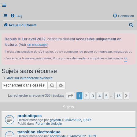
FAQ
Connexion
R
Accueil du forum
e
Depuis le 1er avril 2022
, ce forum devient
accessible uniquement en
c
lecture
. (Voir
ce message
)
h
Il n'est plus possible de s'y inscrire, de s'y connecter, de poster de nouveaux messages ou
e
d'accéder à la messagerie privée. Vous pouvez demander à supprimer votre compte
ici
.
r
c
Sujets sans réponse
h
Aller sur la recherche avancée
e
Rechercher
Recherche avancée
r
Page
1
sur
15
1
2
3
4
5
15
Sui
La recherche a retourné 356 résultats
…
Sujets
probiotiques
Dernier message par
gaybob
«
28/02/2022, 19:47
Publié dans
Forum de biologie
transition électronique
Dernier message par
abchimiste
«
24/02/2022, 09:39