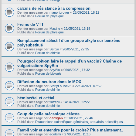
Publié dans
Forum de biologie
calculs de résistance à la compression
Dernier message par
manonbroyer
«
28/05/2021, 18:12
Publié dans
Forum de physique
Freins de VTT
Dernier message par
Maxine
«
22/05/2021, 13:18
Publié dans
Forum de physique
Remplacement sélectif d'un groupe alkyle sur benzène
polysubstitué
Dernier message par
Sergio
«
20/05/2021, 22:35
Publié dans
Forum de chimie
Pourquoi doit-on faire le rappel d'un vaccin? Chaîne de
vulgarisation: SpyBio
Dernier message par
SpyBio
«
06/05/2021, 17:32
Publié dans
Forum de biologie
Diffusion du neutron dans le MOX
Dernier message par
StarlyLouise23
«
22/04/2021, 07:52
Publié dans
Forum de chimie
hémiacétal et acétal
Dernier message par
fluffshii
«
14/04/2021, 22:22
Publié dans
Forum de chimie
Coup de pelle mécanique céleste...
Dernier message par
darrigan
«
31/03/2021, 22:46
Publié dans
Discussions scientifiques générales, actualités scientifiques...
Faut-il voir et entendre pour le croire? Plus maintenant..
Dernier message par
ecolami
«
27/03/2021, 11:16