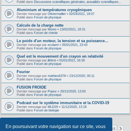
Publié dans
Discussions scientifiques générales, actualités scientifiques...
Aluminium et températures cryogéniques
Dernier message par
Oliviermaillet
«
02/03/2021, 18:07
Publié dans
Forum de physique
Calcule de la charge nette
Dernier message par
Momo
«
13/02/2021, 18:31
Publié dans
Forum de chimie
Le poids d'un moteur, la tension et sa puissance...
Dernier message par
ecolami
«
05/01/2021, 23:43
Publié dans
Forum de physique
Quel est le mouvement d'un crayon en relativité
Dernier message par
jlthirot
«
01/01/2021, 16:26
Publié dans
Forum de physique
Fourier
Dernier message par
mathieu6378
«
23/12/2020, 00:11
Publié dans
Forum de physique
FUSION FROIDE
Dernier message par
Popov
«
20/12/2020, 13:50
Publié dans
Forum de physique
Podcast sur le système immunitaire et la COVID-19
Dernier message par
MLD29
«
11/12/2020, 13:18
Publié dans
Forum de biologie
En poursuivant votre navigation sur ce site, vous
Page
1
sur
15
1
2
3
4
5
15
Sui
La recherche a retourné 356 résultats
…