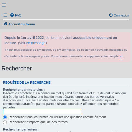
FAQ
Connexion
Accueil du forum
Depuis le 1er avril 2022
, ce forum devient
accessible uniquement en
lecture
. (Voir
ce message
)
Il n'est plus possible de s'y inscrire, de s'y connecter, de poster de nouveaux messages ou
d'accéder à la messagerie privée. Vous pouvez demander à supprimer votre compte
ici
.
Rechercher
REQUÊTE DE LA RECHERCHE
Rechercher par mots-clés :
Insérez le caractère « + » devant un mot qui doit être trouvé et « - » devant un mot qui
doit être ignoré. Insérez une liste de mots séparés entre des barres verticales
discontinues « | » si seul un des mots doit être trouvé. Utilisez un astérisque « * »
comme métacaractère passe-partout si vous souhaitez effectuer des recherches
partielles.
Rechercher tous les termes ou utiliser une question comme élément
Rechercher n’importe quel de ces termes
Rechercher par auteur :