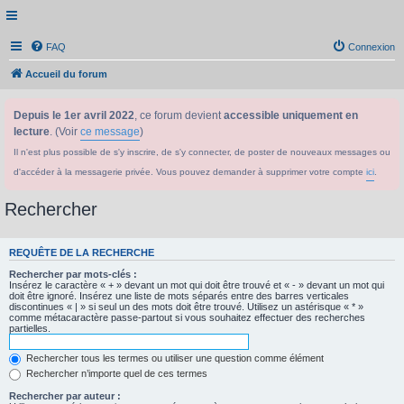
FAQ
Connexion
Accueil du forum
Depuis le 1er avril 2022
, ce forum devient
accessible uniquement en
lecture
. (Voir
ce message
)
Il n'est plus possible de s'y inscrire, de s'y connecter, de poster de nouveaux messages ou
d'accéder à la messagerie privée. Vous pouvez demander à supprimer votre compte
ici
.
Rechercher
REQUÊTE DE LA RECHERCHE
Rechercher par mots-clés :
Insérez le caractère « + » devant un mot qui doit être trouvé et « - » devant un mot qui
doit être ignoré. Insérez une liste de mots séparés entre des barres verticales
discontinues « | » si seul un des mots doit être trouvé. Utilisez un astérisque « * »
comme métacaractère passe-partout si vous souhaitez effectuer des recherches
partielles.
Rechercher tous les termes ou utiliser une question comme élément
Rechercher n’importe quel de ces termes
Rechercher par auteur :