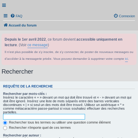
FAQ
Connexion
Accueil du forum
Depuis le 1er avril 2022
, ce forum devient
accessible uniquement en
lecture
. (Voir
ce message
)
Il n'est plus possible de s'y inscrire, de s'y connecter, de poster de nouveaux messages ou
d'accéder à la messagerie privée. Vous pouvez demander à supprimer votre compte
ici
.
Rechercher
REQUÊTE DE LA RECHERCHE
Rechercher par mots-clés :
Insérez le caractère « + » devant un mot qui doit être trouvé et « - » devant un mot qui
doit être ignoré. Insérez une liste de mots séparés entre des barres verticales
discontinues « | » si seul un des mots doit être trouvé. Utilisez un astérisque « * »
comme métacaractère passe-partout si vous souhaitez effectuer des recherches
partielles.
Rechercher tous les termes ou utiliser une question comme élément
Rechercher n’importe quel de ces termes
Rechercher par auteur :