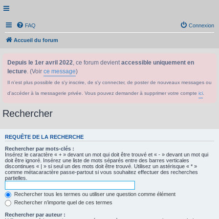
FAQ
Connexion
Accueil du forum
Depuis le 1er avril 2022
, ce forum devient
accessible uniquement en
lecture
. (Voir
ce message
)
Il n'est plus possible de s'y inscrire, de s'y connecter, de poster de nouveaux messages ou
d'accéder à la messagerie privée. Vous pouvez demander à supprimer votre compte
ici
.
Rechercher
REQUÊTE DE LA RECHERCHE
Rechercher par mots-clés :
Insérez le caractère « + » devant un mot qui doit être trouvé et « - » devant un mot qui
doit être ignoré. Insérez une liste de mots séparés entre des barres verticales
discontinues « | » si seul un des mots doit être trouvé. Utilisez un astérisque « * »
comme métacaractère passe-partout si vous souhaitez effectuer des recherches
partielles.
Rechercher tous les termes ou utiliser une question comme élément
Rechercher n’importe quel de ces termes
Rechercher par auteur :