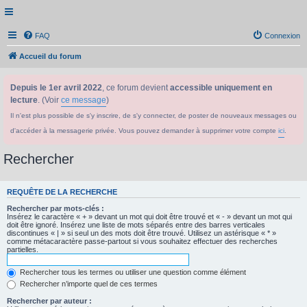
FAQ
Connexion
Accueil du forum
Depuis le 1er avril 2022
, ce forum devient
accessible uniquement en
lecture
. (Voir
ce message
)
Il n'est plus possible de s'y inscrire, de s'y connecter, de poster de nouveaux messages ou
d'accéder à la messagerie privée. Vous pouvez demander à supprimer votre compte
ici
.
Rechercher
REQUÊTE DE LA RECHERCHE
Rechercher par mots-clés :
Insérez le caractère « + » devant un mot qui doit être trouvé et « - » devant un mot qui
doit être ignoré. Insérez une liste de mots séparés entre des barres verticales
discontinues « | » si seul un des mots doit être trouvé. Utilisez un astérisque « * »
comme métacaractère passe-partout si vous souhaitez effectuer des recherches
partielles.
Rechercher tous les termes ou utiliser une question comme élément
Rechercher n’importe quel de ces termes
Rechercher par auteur :