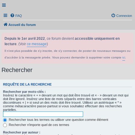
FAQ
Connexion
Accueil du forum
Depuis le 1er avril 2022
, ce forum devient
accessible uniquement en
lecture
. (Voir
ce message
)
Il n'est plus possible de s'y inscrire, de s'y connecter, de poster de nouveaux messages ou
d'accéder à la messagerie privée. Vous pouvez demander à supprimer votre compte
ici
.
Rechercher
REQUÊTE DE LA RECHERCHE
Rechercher par mots-clés :
Insérez le caractère « + » devant un mot qui doit être trouvé et « - » devant un mot qui
doit être ignoré. Insérez une liste de mots séparés entre des barres verticales
discontinues « | » si seul un des mots doit être trouvé. Utilisez un astérisque « * »
comme métacaractère passe-partout si vous souhaitez effectuer des recherches
partielles.
Rechercher tous les termes ou utiliser une question comme élément
Rechercher n’importe quel de ces termes
Rechercher par auteur :