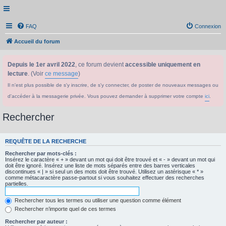
FAQ
Connexion
Accueil du forum
Depuis le 1er avril 2022
, ce forum devient
accessible uniquement en
lecture
. (Voir
ce message
)
Il n'est plus possible de s'y inscrire, de s'y connecter, de poster de nouveaux messages ou
d'accéder à la messagerie privée. Vous pouvez demander à supprimer votre compte
ici
.
Rechercher
REQUÊTE DE LA RECHERCHE
Rechercher par mots-clés :
Insérez le caractère « + » devant un mot qui doit être trouvé et « - » devant un mot qui
doit être ignoré. Insérez une liste de mots séparés entre des barres verticales
discontinues « | » si seul un des mots doit être trouvé. Utilisez un astérisque « * »
comme métacaractère passe-partout si vous souhaitez effectuer des recherches
partielles.
Rechercher tous les termes ou utiliser une question comme élément
Rechercher n’importe quel de ces termes
Rechercher par auteur :