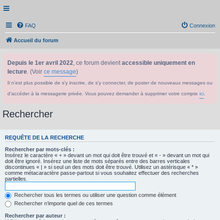
FAQ
Connexion
Accueil du forum
Depuis le 1er avril 2022
, ce forum devient
accessible uniquement en
lecture
. (Voir
ce message
)
Il n'est plus possible de s'y inscrire, de s'y connecter, de poster de nouveaux messages ou
d'accéder à la messagerie privée. Vous pouvez demander à supprimer votre compte
ici
.
Rechercher
REQUÊTE DE LA RECHERCHE
Rechercher par mots-clés :
Insérez le caractère « + » devant un mot qui doit être trouvé et « - » devant un mot qui
doit être ignoré. Insérez une liste de mots séparés entre des barres verticales
discontinues « | » si seul un des mots doit être trouvé. Utilisez un astérisque « * »
comme métacaractère passe-partout si vous souhaitez effectuer des recherches
partielles.
Rechercher tous les termes ou utiliser une question comme élément
Rechercher n’importe quel de ces termes
Rechercher par auteur :