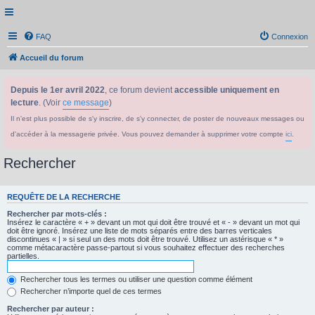
FAQ
Connexion
Accueil du forum
Depuis le 1er avril 2022
, ce forum devient
accessible uniquement en
lecture
. (Voir
ce message
)
Il n'est plus possible de s'y inscrire, de s'y connecter, de poster de nouveaux messages ou
d'accéder à la messagerie privée. Vous pouvez demander à supprimer votre compte
ici
.
Rechercher
REQUÊTE DE LA RECHERCHE
Rechercher par mots-clés :
Insérez le caractère « + » devant un mot qui doit être trouvé et « - » devant un mot qui
doit être ignoré. Insérez une liste de mots séparés entre des barres verticales
discontinues « | » si seul un des mots doit être trouvé. Utilisez un astérisque « * »
comme métacaractère passe-partout si vous souhaitez effectuer des recherches
partielles.
Rechercher tous les termes ou utiliser une question comme élément
Rechercher n’importe quel de ces termes
Rechercher par auteur :