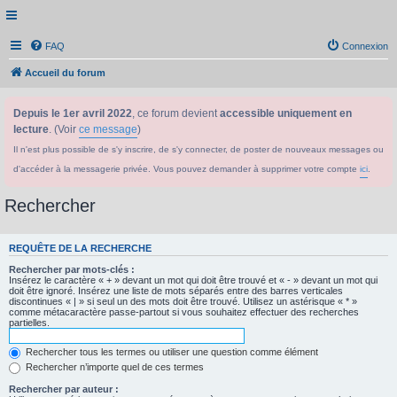
FAQ
Connexion
Accueil du forum
Depuis le 1er avril 2022
, ce forum devient
accessible uniquement en
lecture
. (Voir
ce message
)
Il n'est plus possible de s'y inscrire, de s'y connecter, de poster de nouveaux messages ou
d'accéder à la messagerie privée. Vous pouvez demander à supprimer votre compte
ici
.
Rechercher
REQUÊTE DE LA RECHERCHE
Rechercher par mots-clés :
Insérez le caractère « + » devant un mot qui doit être trouvé et « - » devant un mot qui
doit être ignoré. Insérez une liste de mots séparés entre des barres verticales
discontinues « | » si seul un des mots doit être trouvé. Utilisez un astérisque « * »
comme métacaractère passe-partout si vous souhaitez effectuer des recherches
partielles.
Rechercher tous les termes ou utiliser une question comme élément
Rechercher n’importe quel de ces termes
Rechercher par auteur :