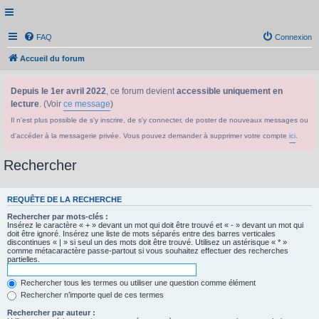
FAQ
Connexion
Accueil du forum
Depuis le 1er avril 2022
, ce forum devient
accessible uniquement en
lecture
. (Voir
ce message
)
Il n'est plus possible de s'y inscrire, de s'y connecter, de poster de nouveaux messages ou
d'accéder à la messagerie privée. Vous pouvez demander à supprimer votre compte
ici
.
Rechercher
REQUÊTE DE LA RECHERCHE
Rechercher par mots-clés :
Insérez le caractère « + » devant un mot qui doit être trouvé et « - » devant un mot qui
doit être ignoré. Insérez une liste de mots séparés entre des barres verticales
discontinues « | » si seul un des mots doit être trouvé. Utilisez un astérisque « * »
comme métacaractère passe-partout si vous souhaitez effectuer des recherches
partielles.
Rechercher tous les termes ou utiliser une question comme élément
Rechercher n’importe quel de ces termes
Rechercher par auteur :