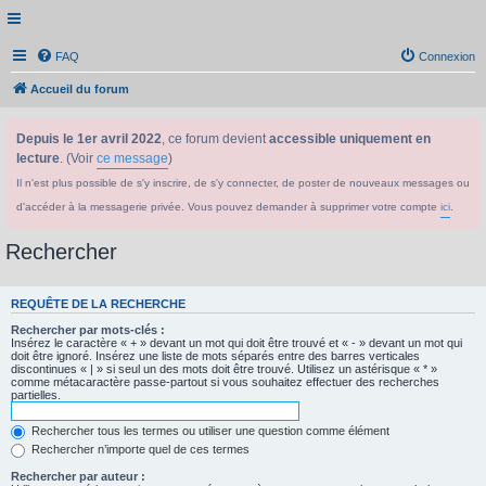
FAQ
Connexion
Accueil du forum
Depuis le 1er avril 2022
, ce forum devient
accessible uniquement en
lecture
. (Voir
ce message
)
Il n'est plus possible de s'y inscrire, de s'y connecter, de poster de nouveaux messages ou
d'accéder à la messagerie privée. Vous pouvez demander à supprimer votre compte
ici
.
Rechercher
REQUÊTE DE LA RECHERCHE
Rechercher par mots-clés :
Insérez le caractère « + » devant un mot qui doit être trouvé et « - » devant un mot qui
doit être ignoré. Insérez une liste de mots séparés entre des barres verticales
discontinues « | » si seul un des mots doit être trouvé. Utilisez un astérisque « * »
comme métacaractère passe-partout si vous souhaitez effectuer des recherches
partielles.
Rechercher tous les termes ou utiliser une question comme élément
Rechercher n’importe quel de ces termes
Rechercher par auteur :