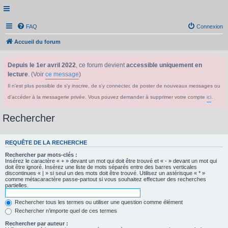
FAQ
Connexion
Accueil du forum
Depuis le 1er avril 2022
, ce forum devient
accessible uniquement en
lecture
. (Voir
ce message
)
Il n'est plus possible de s'y inscrire, de s'y connecter, de poster de nouveaux messages ou
d'accéder à la messagerie privée. Vous pouvez demander à supprimer votre compte
ici
.
Rechercher
REQUÊTE DE LA RECHERCHE
Rechercher par mots-clés :
Insérez le caractère « + » devant un mot qui doit être trouvé et « - » devant un mot qui
doit être ignoré. Insérez une liste de mots séparés entre des barres verticales
discontinues « | » si seul un des mots doit être trouvé. Utilisez un astérisque « * »
comme métacaractère passe-partout si vous souhaitez effectuer des recherches
partielles.
Rechercher tous les termes ou utiliser une question comme élément
Rechercher n’importe quel de ces termes
Rechercher par auteur :