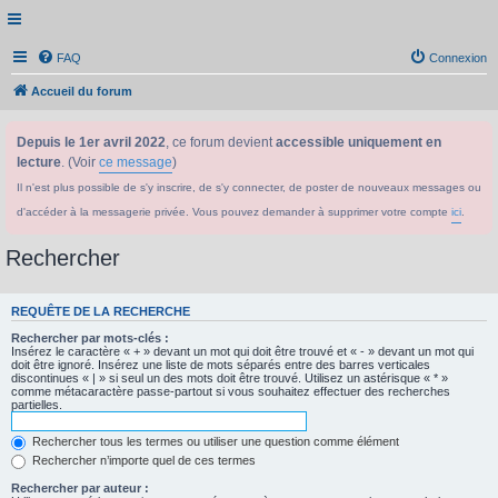
FAQ
Connexion
Accueil du forum
Depuis le 1er avril 2022
, ce forum devient
accessible uniquement en
lecture
. (Voir
ce message
)
Il n'est plus possible de s'y inscrire, de s'y connecter, de poster de nouveaux messages ou
d'accéder à la messagerie privée. Vous pouvez demander à supprimer votre compte
ici
.
Rechercher
REQUÊTE DE LA RECHERCHE
Rechercher par mots-clés :
Insérez le caractère « + » devant un mot qui doit être trouvé et « - » devant un mot qui
doit être ignoré. Insérez une liste de mots séparés entre des barres verticales
discontinues « | » si seul un des mots doit être trouvé. Utilisez un astérisque « * »
comme métacaractère passe-partout si vous souhaitez effectuer des recherches
partielles.
Rechercher tous les termes ou utiliser une question comme élément
Rechercher n’importe quel de ces termes
Rechercher par auteur :