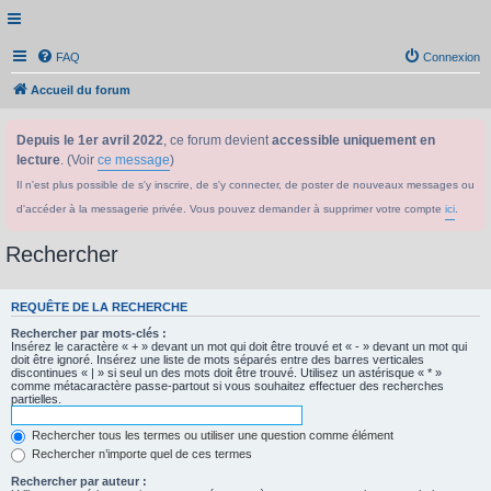
FAQ
Connexion
Accueil du forum
Depuis le 1er avril 2022
, ce forum devient
accessible uniquement en
lecture
. (Voir
ce message
)
Il n'est plus possible de s'y inscrire, de s'y connecter, de poster de nouveaux messages ou
d'accéder à la messagerie privée. Vous pouvez demander à supprimer votre compte
ici
.
Rechercher
REQUÊTE DE LA RECHERCHE
Rechercher par mots-clés :
Insérez le caractère « + » devant un mot qui doit être trouvé et « - » devant un mot qui
doit être ignoré. Insérez une liste de mots séparés entre des barres verticales
discontinues « | » si seul un des mots doit être trouvé. Utilisez un astérisque « * »
comme métacaractère passe-partout si vous souhaitez effectuer des recherches
partielles.
Rechercher tous les termes ou utiliser une question comme élément
Rechercher n’importe quel de ces termes
Rechercher par auteur :