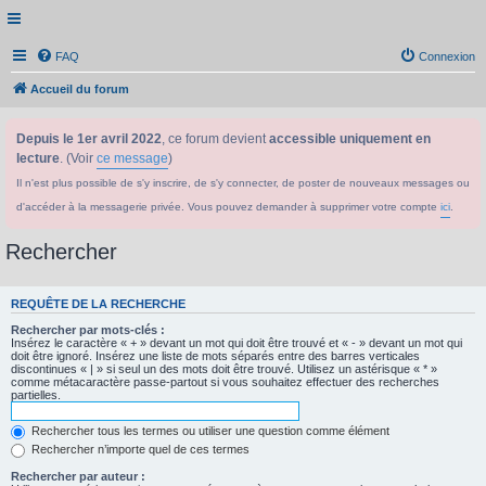
FAQ
Connexion
Accueil du forum
Depuis le 1er avril 2022
, ce forum devient
accessible uniquement en
lecture
. (Voir
ce message
)
Il n'est plus possible de s'y inscrire, de s'y connecter, de poster de nouveaux messages ou
d'accéder à la messagerie privée. Vous pouvez demander à supprimer votre compte
ici
.
Rechercher
REQUÊTE DE LA RECHERCHE
Rechercher par mots-clés :
Insérez le caractère « + » devant un mot qui doit être trouvé et « - » devant un mot qui
doit être ignoré. Insérez une liste de mots séparés entre des barres verticales
discontinues « | » si seul un des mots doit être trouvé. Utilisez un astérisque « * »
comme métacaractère passe-partout si vous souhaitez effectuer des recherches
partielles.
Rechercher tous les termes ou utiliser une question comme élément
Rechercher n’importe quel de ces termes
Rechercher par auteur :