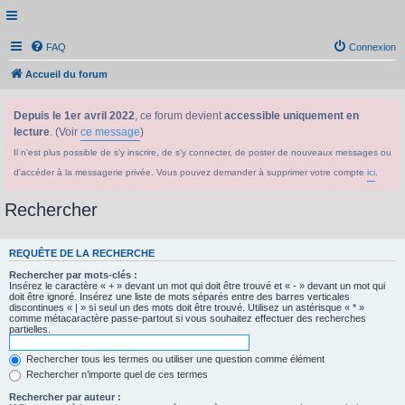
FAQ
Connexion
Accueil du forum
Depuis le 1er avril 2022
, ce forum devient
accessible uniquement en
lecture
. (Voir
ce message
)
Il n'est plus possible de s'y inscrire, de s'y connecter, de poster de nouveaux messages ou
d'accéder à la messagerie privée. Vous pouvez demander à supprimer votre compte
ici
.
Rechercher
REQUÊTE DE LA RECHERCHE
Rechercher par mots-clés :
Insérez le caractère « + » devant un mot qui doit être trouvé et « - » devant un mot qui
doit être ignoré. Insérez une liste de mots séparés entre des barres verticales
discontinues « | » si seul un des mots doit être trouvé. Utilisez un astérisque « * »
comme métacaractère passe-partout si vous souhaitez effectuer des recherches
partielles.
Rechercher tous les termes ou utiliser une question comme élément
Rechercher n’importe quel de ces termes
Rechercher par auteur :