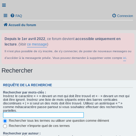
FAQ
Connexion
Accueil du forum
Depuis le 1er avril 2022
, ce forum devient
accessible uniquement en
lecture
. (Voir
ce message
)
Il n'est plus possible de s'y inscrire, de s'y connecter, de poster de nouveaux messages ou
d'accéder à la messagerie privée. Vous pouvez demander à supprimer votre compte
ici
.
Rechercher
REQUÊTE DE LA RECHERCHE
Rechercher par mots-clés :
Insérez le caractère « + » devant un mot qui doit être trouvé et « - » devant un mot qui
doit être ignoré. Insérez une liste de mots séparés entre des barres verticales
discontinues « | » si seul un des mots doit être trouvé. Utilisez un astérisque « * »
comme métacaractère passe-partout si vous souhaitez effectuer des recherches
partielles.
Rechercher tous les termes ou utiliser une question comme élément
Rechercher n’importe quel de ces termes
Rechercher par auteur :