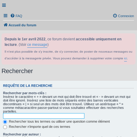
FAQ
Connexion
Accueil du forum
Depuis le 1er avril 2022
, ce forum devient
accessible uniquement en
lecture
. (Voir
ce message
)
Il n'est plus possible de s'y inscrire, de s'y connecter, de poster de nouveaux messages ou
d'accéder à la messagerie privée. Vous pouvez demander à supprimer votre compte
ici
.
Rechercher
REQUÊTE DE LA RECHERCHE
Rechercher par mots-clés :
Insérez le caractère « + » devant un mot qui doit être trouvé et « - » devant un mot qui
doit être ignoré. Insérez une liste de mots séparés entre des barres verticales
discontinues « | » si seul un des mots doit être trouvé. Utilisez un astérisque « * »
comme métacaractère passe-partout si vous souhaitez effectuer des recherches
partielles.
Rechercher tous les termes ou utiliser une question comme élément
Rechercher n’importe quel de ces termes
Rechercher par auteur :