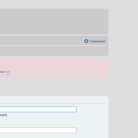
Connexion
ompte
ici
.
ément