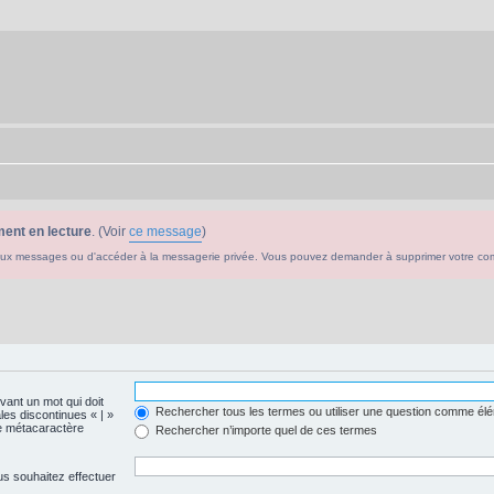
ent en lecture
. (Voir
ce message
)
ouveaux messages ou d'accéder à la messagerie privée. Vous pouvez demander à supprimer votre c
evant un mot qui doit
Rechercher tous les termes ou utiliser une question comme él
les discontinues « | »
me métacaractère
Rechercher n’importe quel de ces termes
us souhaitez effectuer