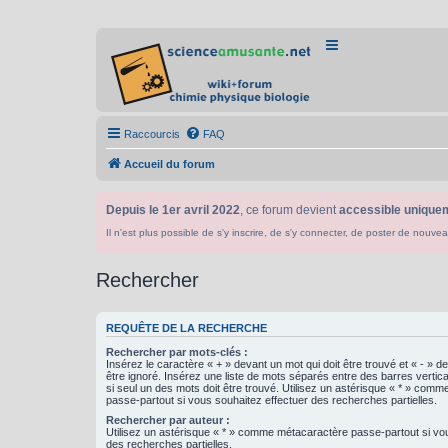
Raccourcis
FAQ
Accueil du forum
Depuis le 1er avril 2022
, ce forum devient
accessible uniquem
Il n'est plus possible de s'y inscrire, de s'y connecter, de poster de n
Rechercher
REQUÊTE DE LA RECHERCHE
Rechercher par mots-clés :
Insérez le caractère « + » devant un mot qui doit être trouvé et « - » d
être ignoré. Insérez une liste de mots séparés entre des barres vertica
si seul un des mots doit être trouvé. Utilisez un astérisque « * » com
passe-partout si vous souhaitez effectuer des recherches partielles.
Rechercher par auteur :
Utilisez un astérisque « * » comme métacaractère passe-partout si vo
des recherches partielles.