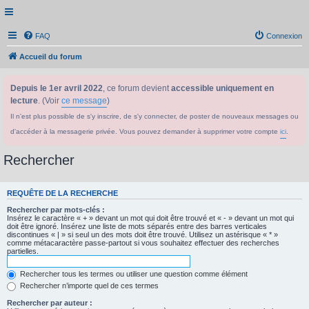
FAQ
Connexion
Accueil du forum
Depuis le 1er avril 2022
, ce forum devient
accessible uniquement en
lecture
. (Voir
ce message
)
Il n'est plus possible de s'y inscrire, de s'y connecter, de poster de nouveaux messages ou
d'accéder à la messagerie privée. Vous pouvez demander à supprimer votre compte
ici
.
Rechercher
REQUÊTE DE LA RECHERCHE
Rechercher par mots-clés :
Insérez le caractère « + » devant un mot qui doit être trouvé et « - » devant un mot qui
doit être ignoré. Insérez une liste de mots séparés entre des barres verticales
discontinues « | » si seul un des mots doit être trouvé. Utilisez un astérisque « * »
comme métacaractère passe-partout si vous souhaitez effectuer des recherches
partielles.
Rechercher tous les termes ou utiliser une question comme élément
Rechercher n’importe quel de ces termes
Rechercher par auteur :