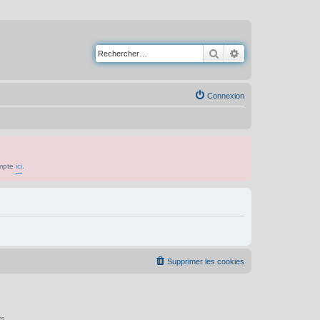
Rechercher
Recherche avancé
Connexion
ompte
ici
.
Supprimer les cookies
s.