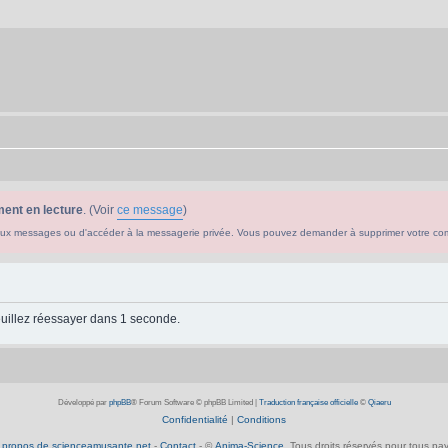
ent en lecture
. (Voir
ce message
)
ouveaux messages ou d'accéder à la messagerie privée. Vous pouvez demander à supprimer votre c
uillez réessayer dans 1 seconde.
Développé par
phpBB
® Forum Software © phpBB Limited
|
Traduction française officielle
©
Qiaeru
Confidentialité
|
Conditions
 propos de scienceamusante.net
-
Contact
- ©
Anima-Science
. Tous droits réservés pour tous pay