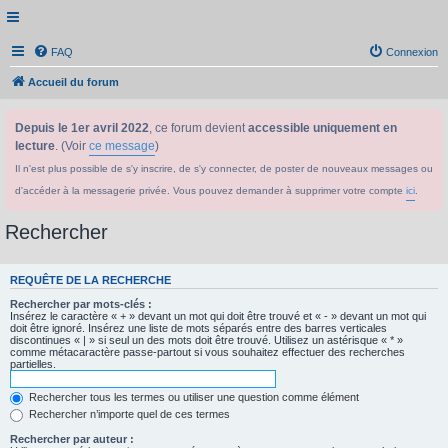
FAQ
Connexion
Accueil du forum
Depuis le 1er avril 2022
, ce forum devient
accessible uniquement en
lecture
. (Voir
ce message
)
Il n'est plus possible de s'y inscrire, de s'y connecter, de poster de nouveaux messages ou
d'accéder à la messagerie privée. Vous pouvez demander à supprimer votre compte
ici
.
Rechercher
REQUÊTE DE LA RECHERCHE
Rechercher par mots-clés :
Insérez le caractère « + » devant un mot qui doit être trouvé et « - » devant un mot qui
doit être ignoré. Insérez une liste de mots séparés entre des barres verticales
discontinues « | » si seul un des mots doit être trouvé. Utilisez un astérisque « * »
comme métacaractère passe-partout si vous souhaitez effectuer des recherches
partielles.
Rechercher tous les termes ou utiliser une question comme élément
Rechercher n’importe quel de ces termes
Rechercher par auteur :