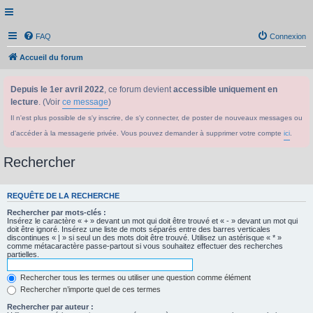
FAQ
Connexion
Accueil du forum
Depuis le 1er avril 2022
, ce forum devient
accessible uniquement en
lecture
. (Voir
ce message
)
Il n'est plus possible de s'y inscrire, de s'y connecter, de poster de nouveaux messages ou
d'accéder à la messagerie privée. Vous pouvez demander à supprimer votre compte
ici
.
Rechercher
REQUÊTE DE LA RECHERCHE
Rechercher par mots-clés :
Insérez le caractère « + » devant un mot qui doit être trouvé et « - » devant un mot qui
doit être ignoré. Insérez une liste de mots séparés entre des barres verticales
discontinues « | » si seul un des mots doit être trouvé. Utilisez un astérisque « * »
comme métacaractère passe-partout si vous souhaitez effectuer des recherches
partielles.
Rechercher tous les termes ou utiliser une question comme élément
Rechercher n’importe quel de ces termes
Rechercher par auteur :