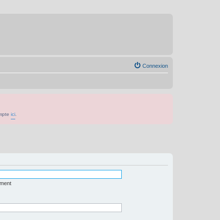
Connexion
ompte
ici
.
ément