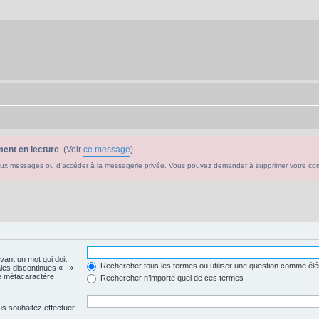
ent en lecture
. (Voir
ce message
)
ouveaux messages ou d'accéder à la messagerie privée. Vous pouvez demander à supprimer votre c
evant un mot qui doit
Rechercher tous les termes ou utiliser une question comme él
les discontinues « | »
me métacaractère
Rechercher n’importe quel de ces termes
us souhaitez effectuer