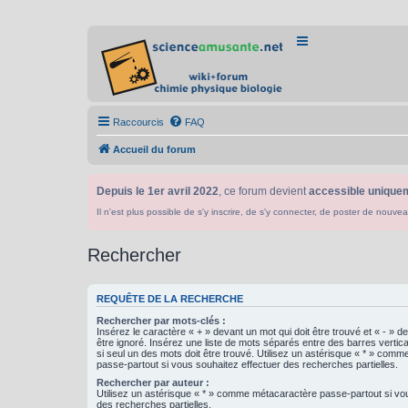
Raccourcis
FAQ
Accueil du forum
Depuis le 1er avril 2022
, ce forum devient
accessible uniquem
Il n'est plus possible de s'y inscrire, de s'y connecter, de poster de n
Rechercher
REQUÊTE DE LA RECHERCHE
Rechercher par mots-clés :
Insérez le caractère « + » devant un mot qui doit être trouvé et « - » d
être ignoré. Insérez une liste de mots séparés entre des barres vertica
si seul un des mots doit être trouvé. Utilisez un astérisque « * » com
passe-partout si vous souhaitez effectuer des recherches partielles.
Rechercher par auteur :
Utilisez un astérisque « * » comme métacaractère passe-partout si vo
des recherches partielles.