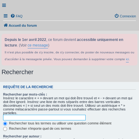
FAQ
Connexion
Accueil du forum
Depuis le 1er avril 2022
, ce forum devient
accessible uniquement en
lecture
. (Voir
ce message
)
Il n'est plus possible de s'y inscrire, de s'y connecter, de poster de nouveaux messages ou
d'accéder à la messagerie privée. Vous pouvez demander à supprimer votre compte
ici
.
Rechercher
REQUÊTE DE LA RECHERCHE
Rechercher par mots-clés :
Insérez le caractère « + » devant un mot qui doit être trouvé et « - » devant un mot qui
doit être ignoré. Insérez une liste de mots séparés entre des barres verticales
discontinues « | » si seul un des mots doit être trouvé. Utilisez un astérisque « * »
comme métacaractère passe-partout si vous souhaitez effectuer des recherches
partielles.
Rechercher tous les termes ou utiliser une question comme élément
Rechercher n’importe quel de ces termes
Rechercher par auteur :