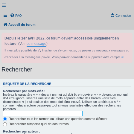
FAQ
Connexion
Accueil du forum
Depuis le 1er avril 2022
, ce forum devient
accessible uniquement en
lecture
. (Voir
ce message
)
Il n'est plus possible de s'y inscrire, de s'y connecter, de poster de nouveaux messages ou
d'accéder à la messagerie privée. Vous pouvez demander à supprimer votre compte
ici
.
Rechercher
REQUÊTE DE LA RECHERCHE
Rechercher par mots-clés :
Insérez le caractère « + » devant un mot qui doit être trouvé et « - » devant un mot qui
doit être ignoré. Insérez une liste de mots séparés entre des barres verticales
discontinues « | » si seul un des mots doit être trouvé. Utilisez un astérisque « * »
comme métacaractère passe-partout si vous souhaitez effectuer des recherches
partielles.
Rechercher tous les termes ou utiliser une question comme élément
Rechercher n’importe quel de ces termes
Rechercher par auteur :