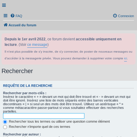
FAQ
Connexion
Accueil du forum
Depuis le 1er avril 2022
, ce forum devient
accessible uniquement en
lecture
. (Voir
ce message
)
Il n'est plus possible de s'y inscrire, de s'y connecter, de poster de nouveaux messages ou
d'accéder à la messagerie privée. Vous pouvez demander à supprimer votre compte
ici
.
Rechercher
REQUÊTE DE LA RECHERCHE
Rechercher par mots-clés :
Insérez le caractère « + » devant un mot qui doit être trouvé et « - » devant un mot qui
doit être ignoré. Insérez une liste de mots séparés entre des barres verticales
discontinues « | » si seul un des mots doit être trouvé. Utilisez un astérisque « * »
comme métacaractère passe-partout si vous souhaitez effectuer des recherches
partielles.
Rechercher tous les termes ou utiliser une question comme élément
Rechercher n’importe quel de ces termes
Rechercher par auteur :