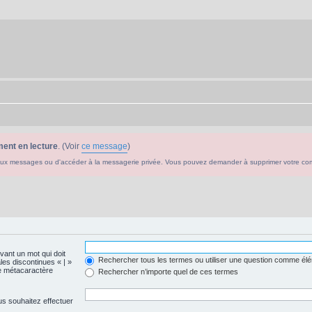
ent en lecture
. (Voir
ce message
)
ouveaux messages ou d'accéder à la messagerie privée. Vous pouvez demander à supprimer votre c
evant un mot qui doit
Rechercher tous les termes ou utiliser une question comme él
les discontinues « | »
me métacaractère
Rechercher n’importe quel de ces termes
us souhaitez effectuer