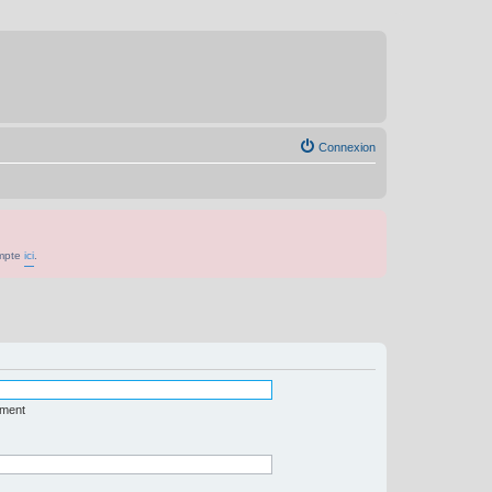
Connexion
ompte
ici
.
ément