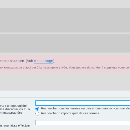
ent en lecture
. (Voir
ce message
)
ouveaux messages ou d'accéder à la messagerie privée. Vous pouvez demander à supprimer votre c
evant un mot qui doit
Rechercher tous les termes ou utiliser une question comme él
les discontinues « | »
me métacaractère
Rechercher n’importe quel de ces termes
us souhaitez effectuer