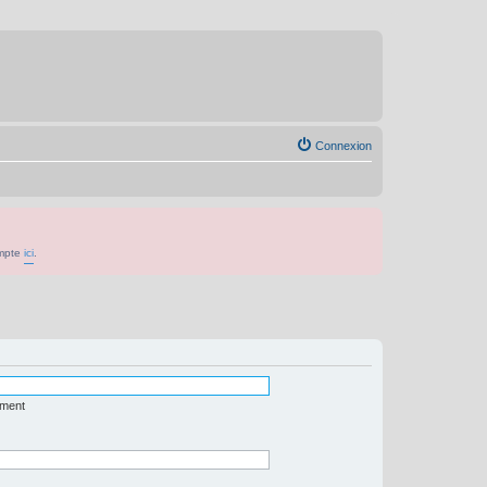
Connexion
ompte
ici
.
ément