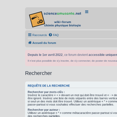
Raccourcis
FAQ
Accueil du forum
Depuis le 1er avril 2022
, ce forum devient
accessible uniquem
Il n'est plus possible de s'y inscrire, de s'y connecter, de poster de n
Rechercher
REQUÊTE DE LA RECHERCHE
Rechercher par mots-clés :
Insérez le caractère « + » devant un mot qui doit être trouvé et « - » d
être ignoré. Insérez une liste de mots séparés entre des barres vertica
si seul un des mots doit être trouvé. Utilisez un astérisque « * » com
passe-partout si vous souhaitez effectuer des recherches partielles.
Rechercher par auteur :
Utilisez un astérisque « * » comme métacaractère passe-partout si vo
des recherches partielles.