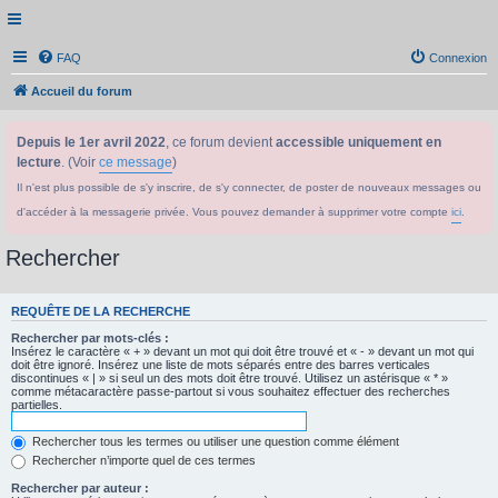
FAQ
Connexion
Accueil du forum
Depuis le 1er avril 2022
, ce forum devient
accessible uniquement en
lecture
. (Voir
ce message
)
Il n'est plus possible de s'y inscrire, de s'y connecter, de poster de nouveaux messages ou
d'accéder à la messagerie privée. Vous pouvez demander à supprimer votre compte
ici
.
Rechercher
REQUÊTE DE LA RECHERCHE
Rechercher par mots-clés :
Insérez le caractère « + » devant un mot qui doit être trouvé et « - » devant un mot qui
doit être ignoré. Insérez une liste de mots séparés entre des barres verticales
discontinues « | » si seul un des mots doit être trouvé. Utilisez un astérisque « * »
comme métacaractère passe-partout si vous souhaitez effectuer des recherches
partielles.
Rechercher tous les termes ou utiliser une question comme élément
Rechercher n’importe quel de ces termes
Rechercher par auteur :