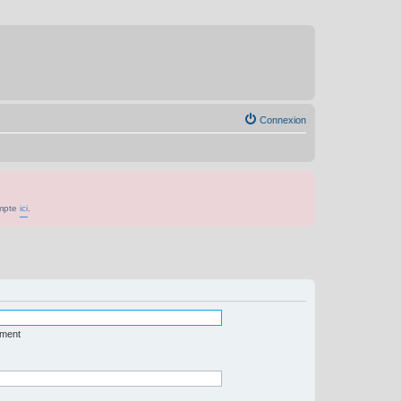
Connexion
ompte
ici
.
ément