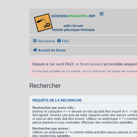
Raccourcis
FAQ
Accueil du forum
Depuis le 1er avril 2022
, ce forum devient
accessible uniquem
Il n'est plus possible de s'y inscrire, de s'y connecter, de poster de n
Rechercher
REQUÊTE DE LA RECHERCHE
Rechercher par mots-clés :
Insérez le caractère « + » devant un mot qui doit être trouvé et « - » d
être ignoré. Insérez une liste de mots séparés entre des barres vertica
si seul un des mots doit être trouvé. Utilisez un astérisque « * » com
passe-partout si vous souhaitez effectuer des recherches partielles.
Rechercher par auteur :
Utilisez un astérisque « * » comme métacaractère passe-partout si vo
des recherches partielles.