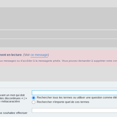
ent en lecture
. (Voir
ce message
)
ouveaux messages ou d'accéder à la messagerie privée. Vous pouvez demander à supprimer votre c
evant un mot qui doit
Rechercher tous les termes ou utiliser une question comme él
les discontinues « | »
me métacaractère
Rechercher n’importe quel de ces termes
us souhaitez effectuer