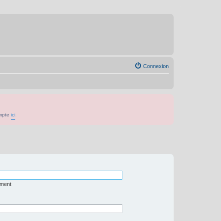
Connexion
ompte
ici
.
ément