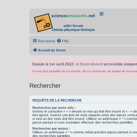
Raccourcis
FAQ
Accueil du forum
Depuis le 1er avril 2022
, ce forum devient
accessible uniquem
Il n'est plus possible de s'y inscrire, de s'y connecter, de poster de n
Rechercher
REQUÊTE DE LA RECHERCHE
Rechercher par mots-clés :
Insérez le caractère « + » devant un mot qui doit être trouvé et « - » d
être ignoré. Insérez une liste de mots séparés entre des barres vertica
si seul un des mots doit être trouvé. Utilisez un astérisque « * » com
passe-partout si vous souhaitez effectuer des recherches partielles.
Rechercher par auteur :
Utilisez un astérisque « * » comme métacaractère passe-partout si vo
des recherches partielles.