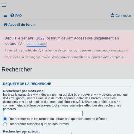
FAQ
Connexion
Accueil du forum
Depuis le 1er avril 2022
, ce forum devient
accessible uniquement en
lecture
. (Voir
ce message
)
Il n'est plus possible de s'y inscrire, de s'y connecter, de poster de nouveaux messages ou
d'accéder à la messagerie privée. Vous pouvez demander à supprimer votre compte
ici
.
Rechercher
REQUÊTE DE LA RECHERCHE
Rechercher par mots-clés :
Insérez le caractère « + » devant un mot qui doit être trouvé et « - » devant un mot qui
doit être ignoré. Insérez une liste de mots séparés entre des barres verticales
discontinues « | » si seul un des mots doit être trouvé. Utilisez un astérisque « * »
comme métacaractère passe-partout si vous souhaitez effectuer des recherches
partielles.
Rechercher tous les termes ou utiliser une question comme élément
Rechercher n’importe quel de ces termes
Rechercher par auteur :