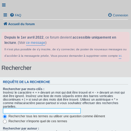
FAQ
Connexion
Accueil du forum
Depuis le 1er avril 2022
, ce forum devient
accessible uniquement en
lecture
. (Voir
ce message
)
Il n'est plus possible de s'y inscrire, de s'y connecter, de poster de nouveaux messages ou
d'accéder à la messagerie privée. Vous pouvez demander à supprimer votre compte
ici
.
Rechercher
REQUÊTE DE LA RECHERCHE
Rechercher par mots-clés :
Insérez le caractère « + » devant un mot qui doit être trouvé et « - » devant un mot qui
doit être ignoré. Insérez une liste de mots séparés entre des barres verticales
discontinues « | » si seul un des mots doit être trouvé. Utilisez un astérisque « * »
comme métacaractère passe-partout si vous souhaitez effectuer des recherches
partielles.
Rechercher tous les termes ou utiliser une question comme élément
Rechercher n’importe quel de ces termes
Rechercher par auteur :