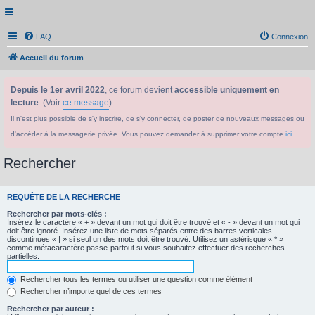
FAQ
Connexion
Accueil du forum
Depuis le 1er avril 2022
, ce forum devient
accessible uniquement en
lecture
. (Voir
ce message
)
Il n'est plus possible de s'y inscrire, de s'y connecter, de poster de nouveaux messages ou
d'accéder à la messagerie privée. Vous pouvez demander à supprimer votre compte
ici
.
Rechercher
REQUÊTE DE LA RECHERCHE
Rechercher par mots-clés :
Insérez le caractère « + » devant un mot qui doit être trouvé et « - » devant un mot qui
doit être ignoré. Insérez une liste de mots séparés entre des barres verticales
discontinues « | » si seul un des mots doit être trouvé. Utilisez un astérisque « * »
comme métacaractère passe-partout si vous souhaitez effectuer des recherches
partielles.
Rechercher tous les termes ou utiliser une question comme élément
Rechercher n’importe quel de ces termes
Rechercher par auteur :