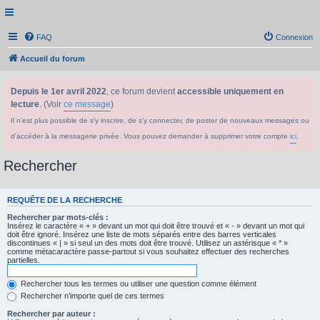
FAQ
Connexion
Accueil du forum
Depuis le 1er avril 2022
, ce forum devient
accessible uniquement en
lecture
. (Voir
ce message
)
Il n'est plus possible de s'y inscrire, de s'y connecter, de poster de nouveaux messages ou
d'accéder à la messagerie privée. Vous pouvez demander à supprimer votre compte
ici
.
Rechercher
REQUÊTE DE LA RECHERCHE
Rechercher par mots-clés :
Insérez le caractère « + » devant un mot qui doit être trouvé et « - » devant un mot qui
doit être ignoré. Insérez une liste de mots séparés entre des barres verticales
discontinues « | » si seul un des mots doit être trouvé. Utilisez un astérisque « * »
comme métacaractère passe-partout si vous souhaitez effectuer des recherches
partielles.
Rechercher tous les termes ou utiliser une question comme élément
Rechercher n’importe quel de ces termes
Rechercher par auteur :