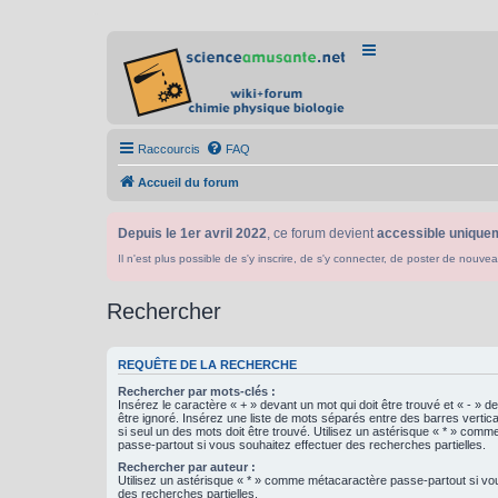
Raccourcis
FAQ
Accueil du forum
Depuis le 1er avril 2022
, ce forum devient
accessible uniquem
Il n'est plus possible de s'y inscrire, de s'y connecter, de poster de n
Rechercher
REQUÊTE DE LA RECHERCHE
Rechercher par mots-clés :
Insérez le caractère « + » devant un mot qui doit être trouvé et « - » d
être ignoré. Insérez une liste de mots séparés entre des barres vertica
si seul un des mots doit être trouvé. Utilisez un astérisque « * » com
passe-partout si vous souhaitez effectuer des recherches partielles.
Rechercher par auteur :
Utilisez un astérisque « * » comme métacaractère passe-partout si vo
des recherches partielles.