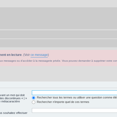
ent en lecture
. (Voir
ce message
)
ouveaux messages ou d'accéder à la messagerie privée. Vous pouvez demander à supprimer votre c
evant un mot qui doit
Rechercher tous les termes ou utiliser une question comme él
les discontinues « | »
me métacaractère
Rechercher n’importe quel de ces termes
us souhaitez effectuer