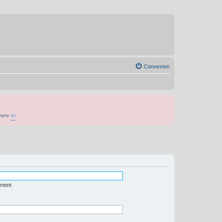
Connexion
ompte
ici
.
ément