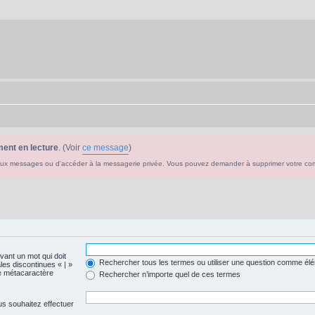
ent en lecture
. (Voir
ce message
)
ouveaux messages ou d'accéder à la messagerie privée. Vous pouvez demander à supprimer votre c
evant un mot qui doit
Rechercher tous les termes ou utiliser une question comme él
les discontinues « | »
me métacaractère
Rechercher n’importe quel de ces termes
us souhaitez effectuer