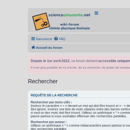
Raccourcis
FAQ
Accueil du forum
Depuis le 1er avril 2022
, ce forum devient
accessible uniquem
Il n'est plus possible de s'y inscrire, de s'y connecter, de poster de n
Rechercher
REQUÊTE DE LA RECHERCHE
Rechercher par mots-clés :
Insérez le caractère « + » devant un mot qui doit être trouvé et « - » d
être ignoré. Insérez une liste de mots séparés entre des barres vertica
si seul un des mots doit être trouvé. Utilisez un astérisque « * » com
passe-partout si vous souhaitez effectuer des recherches partielles.
Rechercher par auteur :
Utilisez un astérisque « * » comme métacaractère passe-partout si vo
des recherches partielles.