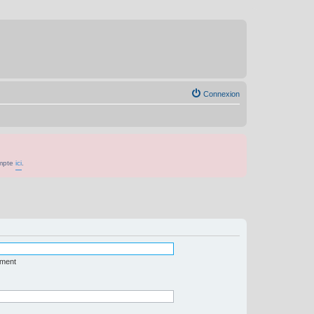
Connexion
ompte
ici
.
ément