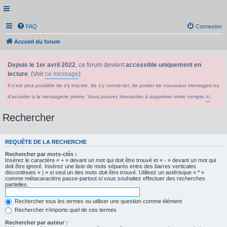
FAQ
Connexion
Accueil du forum
Depuis le 1er avril 2022
, ce forum devient
accessible uniquement en
lecture
. (Voir
ce message
)
Il n'est plus possible de s'y inscrire, de s'y connecter, de poster de nouveaux messages ou
d'accéder à la messagerie privée. Vous pouvez demander à supprimer votre compte
ici
.
Rechercher
REQUÊTE DE LA RECHERCHE
Rechercher par mots-clés :
Insérez le caractère « + » devant un mot qui doit être trouvé et « - » devant un mot qui
doit être ignoré. Insérez une liste de mots séparés entre des barres verticales
discontinues « | » si seul un des mots doit être trouvé. Utilisez un astérisque « * »
comme métacaractère passe-partout si vous souhaitez effectuer des recherches
partielles.
Rechercher tous les termes ou utiliser une question comme élément
Rechercher n’importe quel de ces termes
Rechercher par auteur :