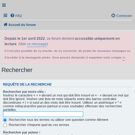
FAQ
Connexion
Accueil du forum
Depuis le 1er avril 2022
, ce forum devient
accessible uniquement en
lecture
. (Voir
ce message
)
Il n'est plus possible de s'y inscrire, de s'y connecter, de poster de nouveaux messages ou
d'accéder à la messagerie privée. Vous pouvez demander à supprimer votre compte
ici
.
Rechercher
REQUÊTE DE LA RECHERCHE
Rechercher par mots-clés :
Insérez le caractère « + » devant un mot qui doit être trouvé et « - » devant un mot qui
doit être ignoré. Insérez une liste de mots séparés entre des barres verticales
discontinues « | » si seul un des mots doit être trouvé. Utilisez un astérisque « * »
comme métacaractère passe-partout si vous souhaitez effectuer des recherches
partielles.
Rechercher tous les termes ou utiliser une question comme élément
Rechercher n’importe quel de ces termes
Rechercher par auteur :