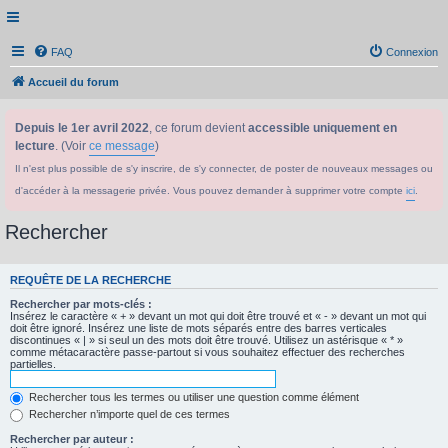
FAQ
Connexion
Accueil du forum
Depuis le 1er avril 2022
, ce forum devient
accessible uniquement en
lecture
. (Voir
ce message
)
Il n'est plus possible de s'y inscrire, de s'y connecter, de poster de nouveaux messages ou
d'accéder à la messagerie privée. Vous pouvez demander à supprimer votre compte
ici
.
Rechercher
REQUÊTE DE LA RECHERCHE
Rechercher par mots-clés :
Insérez le caractère « + » devant un mot qui doit être trouvé et « - » devant un mot qui
doit être ignoré. Insérez une liste de mots séparés entre des barres verticales
discontinues « | » si seul un des mots doit être trouvé. Utilisez un astérisque « * »
comme métacaractère passe-partout si vous souhaitez effectuer des recherches
partielles.
Rechercher tous les termes ou utiliser une question comme élément
Rechercher n’importe quel de ces termes
Rechercher par auteur :