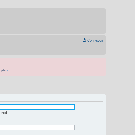
Connexion
ompte
ici
.
ément