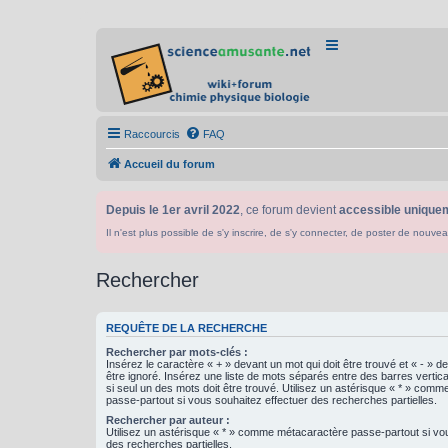
Raccourcis
FAQ
Accueil du forum
Depuis le 1er avril 2022
, ce forum devient
accessible uniquem
Il n'est plus possible de s'y inscrire, de s'y connecter, de poster de n
Rechercher
REQUÊTE DE LA RECHERCHE
Rechercher par mots-clés :
Insérez le caractère « + » devant un mot qui doit être trouvé et « - » d
être ignoré. Insérez une liste de mots séparés entre des barres vertica
si seul un des mots doit être trouvé. Utilisez un astérisque « * » com
passe-partout si vous souhaitez effectuer des recherches partielles.
Rechercher par auteur :
Utilisez un astérisque « * » comme métacaractère passe-partout si vo
des recherches partielles.