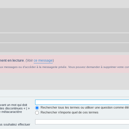
ent en lecture
. (Voir
ce message
)
ouveaux messages ou d'accéder à la messagerie privée. Vous pouvez demander à supprimer votre c
evant un mot qui doit
Rechercher tous les termes ou utiliser une question comme él
les discontinues « | »
me métacaractère
Rechercher n’importe quel de ces termes
us souhaitez effectuer