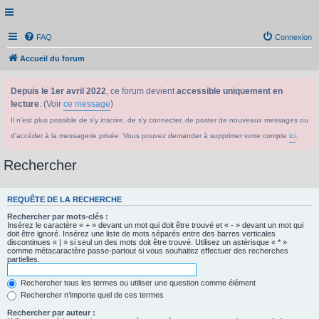
FAQ
Connexion
Accueil du forum
Depuis le 1er avril 2022
, ce forum devient
accessible uniquement en
lecture
. (Voir
ce message
)
Il n'est plus possible de s'y inscrire, de s'y connecter, de poster de nouveaux messages ou
d'accéder à la messagerie privée. Vous pouvez demander à supprimer votre compte
ici
.
Rechercher
REQUÊTE DE LA RECHERCHE
Rechercher par mots-clés :
Insérez le caractère « + » devant un mot qui doit être trouvé et « - » devant un mot qui
doit être ignoré. Insérez une liste de mots séparés entre des barres verticales
discontinues « | » si seul un des mots doit être trouvé. Utilisez un astérisque « * »
comme métacaractère passe-partout si vous souhaitez effectuer des recherches
partielles.
Rechercher tous les termes ou utiliser une question comme élément
Rechercher n’importe quel de ces termes
Rechercher par auteur :