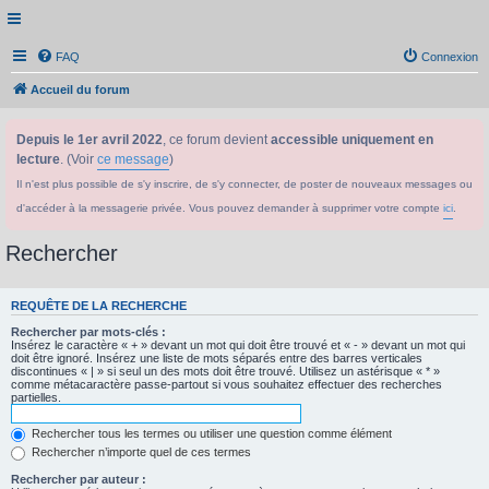
FAQ
Connexion
Accueil du forum
Depuis le 1er avril 2022
, ce forum devient
accessible uniquement en
lecture
. (Voir
ce message
)
Il n'est plus possible de s'y inscrire, de s'y connecter, de poster de nouveaux messages ou
d'accéder à la messagerie privée. Vous pouvez demander à supprimer votre compte
ici
.
Rechercher
REQUÊTE DE LA RECHERCHE
Rechercher par mots-clés :
Insérez le caractère « + » devant un mot qui doit être trouvé et « - » devant un mot qui
doit être ignoré. Insérez une liste de mots séparés entre des barres verticales
discontinues « | » si seul un des mots doit être trouvé. Utilisez un astérisque « * »
comme métacaractère passe-partout si vous souhaitez effectuer des recherches
partielles.
Rechercher tous les termes ou utiliser une question comme élément
Rechercher n’importe quel de ces termes
Rechercher par auteur :