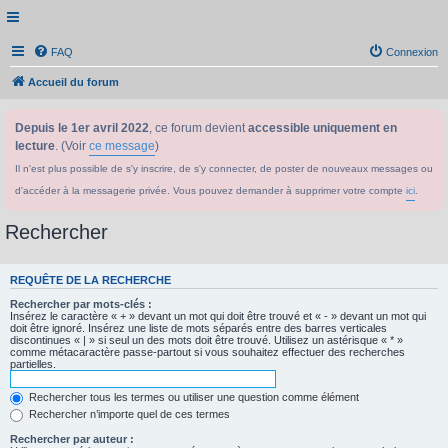
FAQ
Connexion
Accueil du forum
Depuis le 1er avril 2022
, ce forum devient
accessible uniquement en
lecture
. (Voir
ce message
)
Il n'est plus possible de s'y inscrire, de s'y connecter, de poster de nouveaux messages ou
d'accéder à la messagerie privée. Vous pouvez demander à supprimer votre compte
ici
.
Rechercher
REQUÊTE DE LA RECHERCHE
Rechercher par mots-clés :
Insérez le caractère « + » devant un mot qui doit être trouvé et « - » devant un mot qui
doit être ignoré. Insérez une liste de mots séparés entre des barres verticales
discontinues « | » si seul un des mots doit être trouvé. Utilisez un astérisque « * »
comme métacaractère passe-partout si vous souhaitez effectuer des recherches
partielles.
Rechercher tous les termes ou utiliser une question comme élément
Rechercher n’importe quel de ces termes
Rechercher par auteur :